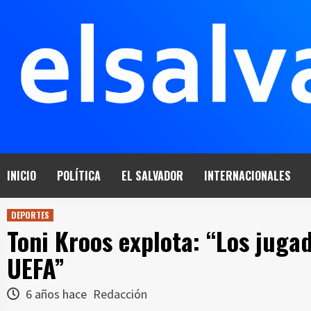
Saltar
al
contenido
INICIO
POLÍTICA
EL SALVADOR
INTERNACIONALES
DEPORTES
Toni Kroos explota: “Los juga
UEFA”
6 años hace
Redacción