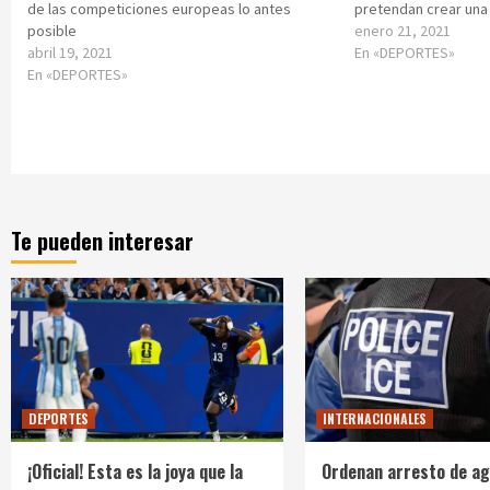
de las competiciones europeas lo antes
pretendan crear una
posible
enero 21, 2021
abril 19, 2021
En «DEPORTES»
En «DEPORTES»
Te pueden interesar
DEPORTES
INTERNACIONALES
¡Oficial! Esta es la joya que la
Ordenan arresto de ag