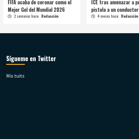
FIFA acaba de coronar como el
ICE tras amenazar a p
Mejor Gol del Mundial 2026
pistola a un conductor
2 semanas hace
Redacción
4 meses hace
Redacción
Sígueme en Twitter
Mis tuits