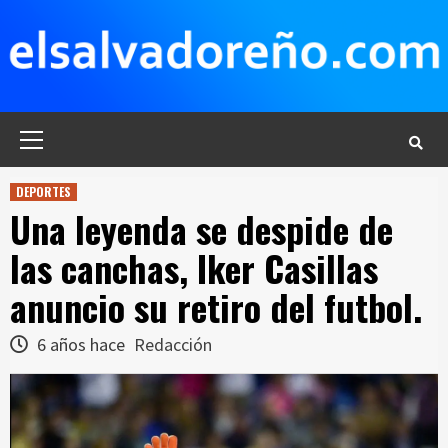
Saltar
al
contenido
Menú
principal
DEPORTES
Una leyenda se despide de
las canchas, Iker Casillas
anuncio su retiro del futbol.
6 años hace
Redacción