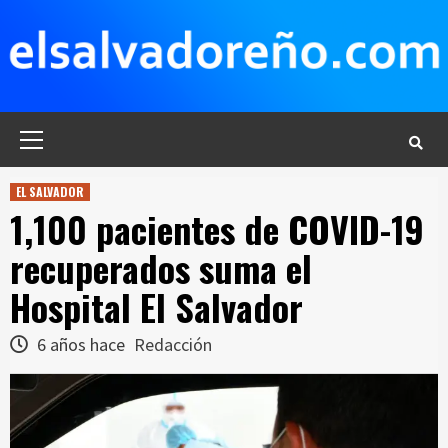
Saltar
al
contenido
Menú
principal
EL SALVADOR
1,100 pacientes de COVID-19
recuperados suma el
Hospital El Salvador
6 años hace
Redacción