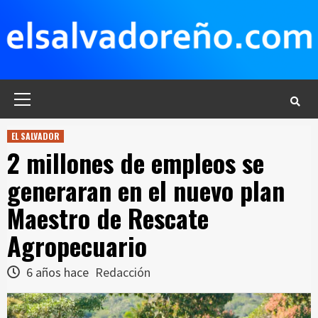
Saltar
al
contenido
Menú
principal
EL SALVADOR
2 millones de empleos se
generaran en el nuevo plan
Maestro de Rescate
Agropecuario
6 años hace
Redacción