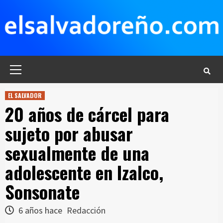
Saltar
al
contenido
Menú
principal
EL SALVADOR
20 años de cárcel para
sujeto por abusar
sexualmente de una
adolescente en Izalco,
Sonsonate
6 años hace
Redacción