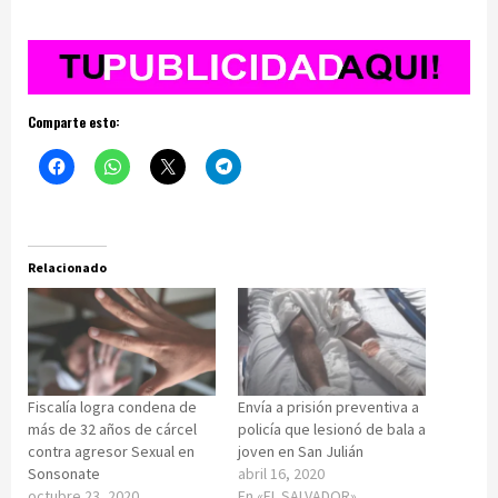
Comparte esto:
Relacionado
Fiscalía logra condena de
Envía a prisión preventiva a
más de 32 años de cárcel
policía que lesionó de bala a
contra agresor Sexual en
joven en San Julián
Sonsonate
abril 16, 2020
octubre 23, 2020
En «EL SALVADOR»