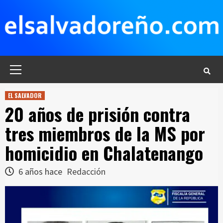
Saltar
al
contenido
Menú
principal
EL SALVADOR
20 años de prisión contra
tres miembros de la MS por
homicidio en Chalatenango
6 años hace
Redacción