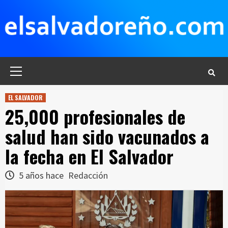
Saltar
al
contenido
Menú
principal
EL SALVADOR
25,000 profesionales de
salud han sido vacunados a
la fecha en El Salvador
5 años hace
Redacción