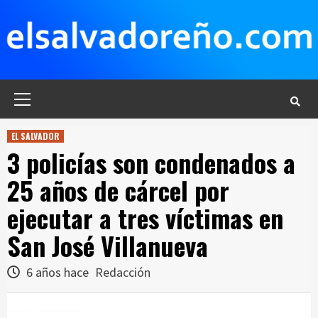
Saltar
al
contenido
Menú
principal
EL SALVADOR
3 policías son condenados a
25 años de cárcel por
ejecutar a tres víctimas en
San José Villanueva
6 años hace
Redacción