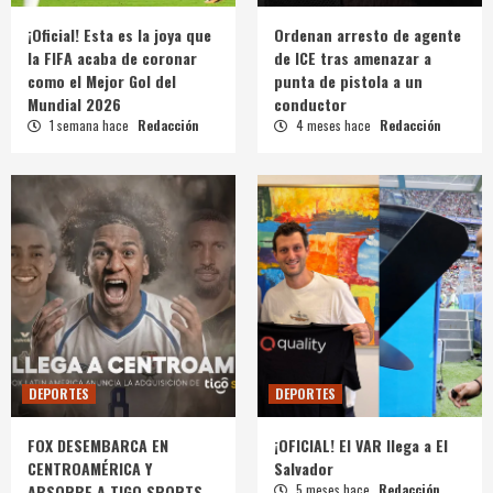
¡Oficial! Esta es la joya que
Ordenan arresto de agente
la FIFA acaba de coronar
de ICE tras amenazar a
como el Mejor Gol del
punta de pistola a un
Mundial 2026
conductor
1 semana hace
Redacción
4 meses hace
Redacción
DEPORTES
DEPORTES
FOX DESEMBARCA EN
¡OFICIAL! El VAR llega a El
CENTROAMÉRICA Y
Salvador
ABSORBE A TIGO SPORTS
5 meses hace
Redacción