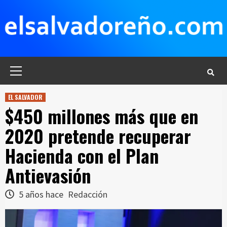
Saltar
al
contenido
Menú
principal
EL SALVADOR
$450 millones más que en
2020 pretende recuperar
Hacienda con el Plan
Antievasión
5 años hace
Redacción