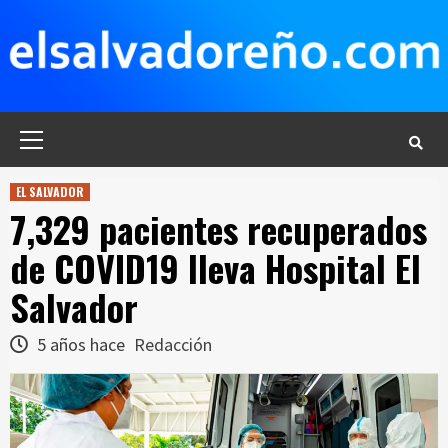
Saltar
al
contenido
Menú
principal
EL SALVADOR
7,329 pacientes recuperados
de COVID19 lleva Hospital El
Salvador
5 años hace
Redacción