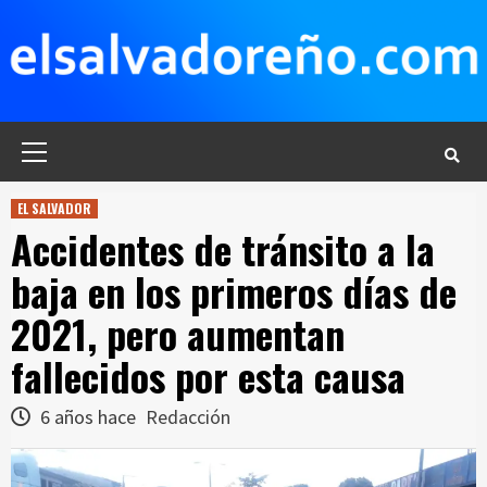
Saltar
al
contenido
Menú
principal
EL SALVADOR
Accidentes de tránsito a la
baja en los primeros días de
2021, pero aumentan
fallecidos por esta causa
6 años hace
Redacción