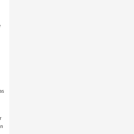
e
as
r
un