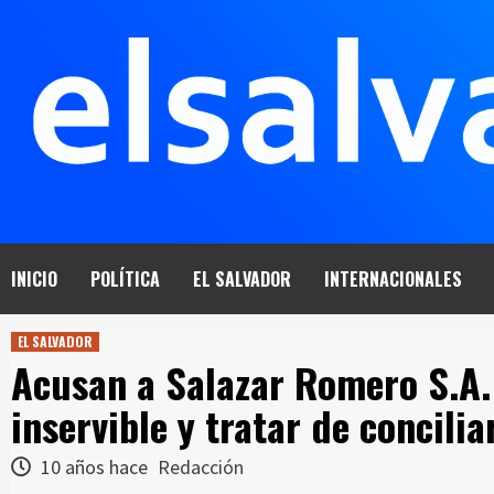
Saltar
al
contenido
INICIO
POLÍTICA
EL SALVADOR
INTERNACIONALES
EL SALVADOR
Acusan a Salazar Romero S.A. 
inservible y tratar de concili
10 años hace
Redacción