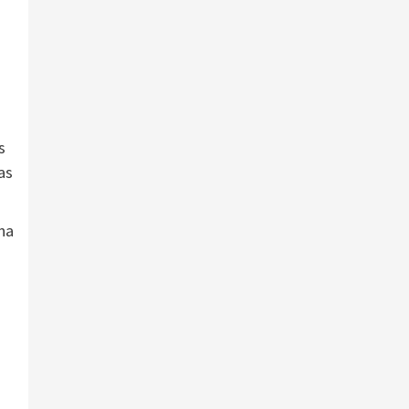
s
as
una