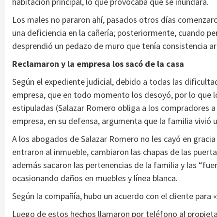
habitación principal, lo que provocaba que se inundara.
Los males no pararon ahí, pasados otros días comenzaron 
una deficiencia en la cañería; posteriormente, cuando pe
desprendió un pedazo de muro que tenía consistencia a
Reclamaron y la empresa los sacó de la casa
Según el expediente judicial, debido a todas las dificult
empresa, que en todo momento los desoyó, por lo que l
estipuladas (Salazar Romero obliga a los compradores a ad
empresa, en su defensa, argumenta que la familia vivió u
A los abogados de Salazar Romero no les cayó en gracia q
entraron al inmueble, cambiaron las chapas de las puerta
además sacaron las pertenencias de la familia y las “fuer
ocasionando daños en muebles y línea blanca.
Según la compañía, hubo un acuerdo con el cliente para «e
Luego de estos hechos llamaron por teléfono al propietar