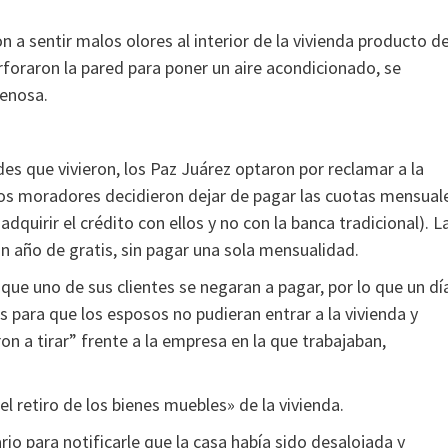
a sentir malos olores al interior de la vivienda producto d
rforaron la pared para poner un aire acondicionado, se
renosa.
ades que vivieron, los Paz Juárez optaron por reclamar a la
os moradores decidieron dejar de pagar las cuotas mensual
quirir el crédito con ellos y no con la banca tradicional). L
n año de gratis, sin pagar una sola mensualidad.
ue uno de sus clientes se negaran a pagar, por lo que un dí
s para que los esposos no pudieran entrar a la vivienda y
on a tirar” frente a la empresa en la que trabajaban,
l retiro de los bienes muebles» de la vivienda.
io para notificarle que la casa había sido desalojada y