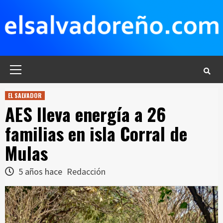
Saltar
al
contenido
Menú
principal
EL SALVADOR
AES lleva energía a 26
familias en isla Corral de
Mulas
5 años hace
Redacción