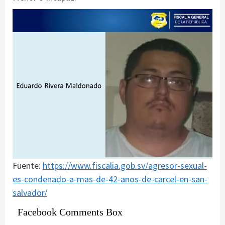
Fuente:
https://www.fiscalia.gob.sv/agresor-sexual-
es-condenado-a-mas-de-42-anos-de-carcel-en-san-
salvador/
Facebook Comments Box