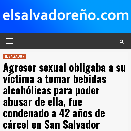
Saltar
al
contenido
Menú
principal
EL SALVADOR
Agresor sexual obligaba a su
víctima a tomar bebidas
alcohólicas para poder
abusar de ella, fue
condenado a 42 años de
cárcel en San Salvador