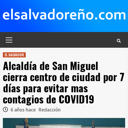
Saltar
al
contenido
Menú
principal
EL SALVADOR
Alcaldía de San Miguel
cierra centro de ciudad por 7
días para evitar mas
contagios de COVID19
6 años hace
Redacción