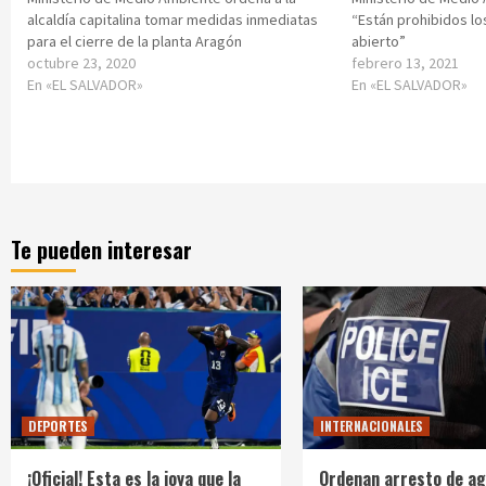
alcaldía capitalina tomar medidas inmediatas
“Están prohibidos lo
para el cierre de la planta Aragón
abierto”
octubre 23, 2020
febrero 13, 2021
En «EL SALVADOR»
En «EL SALVADOR»
Te pueden interesar
DEPORTES
INTERNACIONALES
¡Oficial! Esta es la joya que la
Ordenan arresto de ag