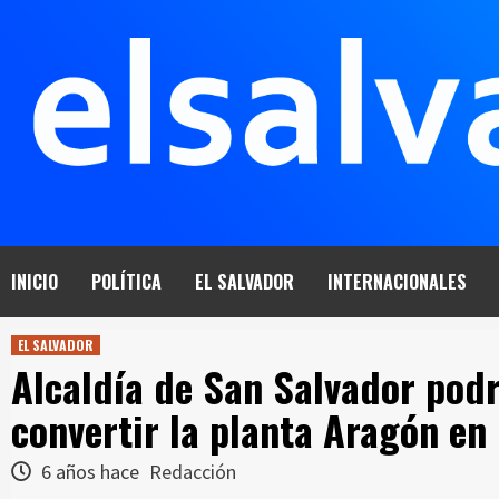
Saltar
al
contenido
INICIO
POLÍTICA
EL SALVADOR
INTERNACIONALES
EL SALVADOR
Alcaldía de San Salvador podr
convertir la planta Aragón en 
6 años hace
Redacción