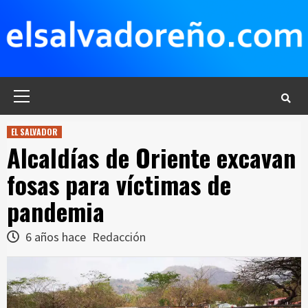
Saltar
al
contenido
Menú
principal
EL SALVADOR
Alcaldías de Oriente excavan
fosas para víctimas de
pandemia
6 años hace
Redacción