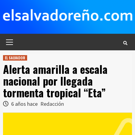
Saltar
al
contenido
Menú
principal
EL SALVADOR
Alerta amarilla a escala
nacional por llegada
tormenta tropical “Eta”
6 años hace
Redacción