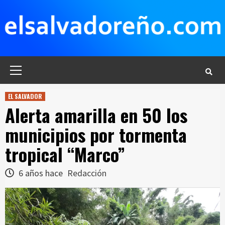
Saltar
al
contenido
Menú
principal
EL SALVADOR
Alerta amarilla en 50 los
municipios por tormenta
tropical “Marco”
6 años hace
Redacción