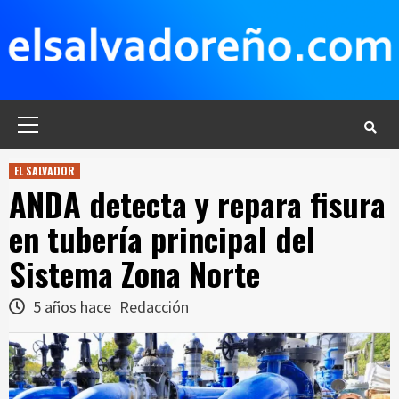
Saltar
al
contenido
Menú
principal
EL SALVADOR
ANDA detecta y repara fisura
en tubería principal del
Sistema Zona Norte
5 años hace
Redacción