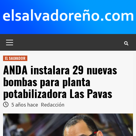
Saltar
al
contenido
Menú
principal
EL SALVADOR
ANDA instalara 29 nuevas
bombas para planta
potabilizadora Las Pavas
5 años hace
Redacción