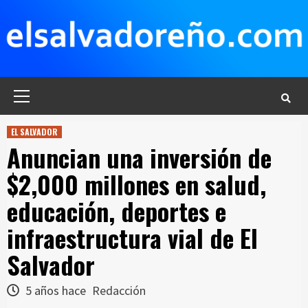
Saltar
al
contenido
Menú
principal
EL SALVADOR
Anuncian una inversión de
$2,000 millones en salud,
educación, deportes e
infraestructura vial de El
Salvador
5 años hace
Redacción