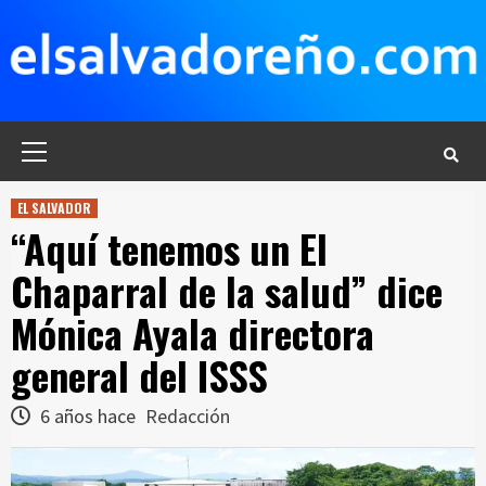
Saltar
al
contenido
Menú
principal
EL SALVADOR
“Aquí tenemos un El
Chaparral de la salud” dice
Mónica Ayala directora
general del ISSS
6 años hace
Redacción