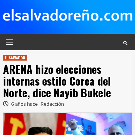
Saltar
al
contenido
Menú
principal
EL SALVADOR
ARENA hizo elecciones
internas estilo Corea del
Norte, dice Nayib Bukele
6 años hace
Redacción