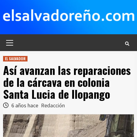
Saltar
al
contenido
Menú
principal
EL SALVADOR
Así avanzan las reparaciones
de la cárcava en colonia
Santa Lucia de Ilopango
6 años hace
Redacción