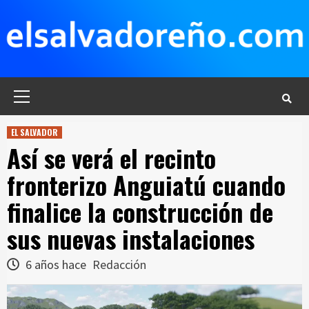
Saltar
al
contenido
Menú
principal
EL SALVADOR
Así se verá el recinto
fronterizo Anguiatú cuando
finalice la construcción de
sus nuevas instalaciones
6 años hace
Redacción