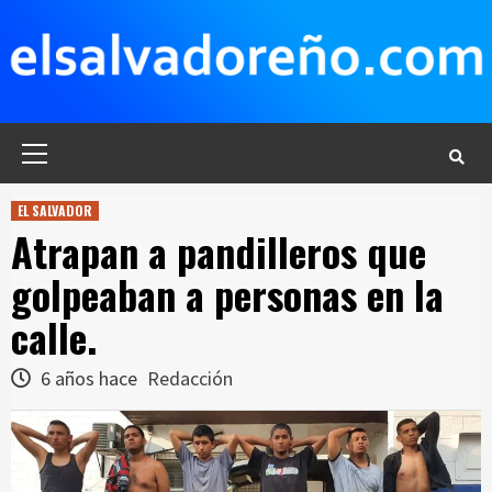
Saltar
al
contenido
Menú
principal
EL SALVADOR
Atrapan a pandilleros que
golpeaban a personas en la
calle.
6 años hace
Redacción