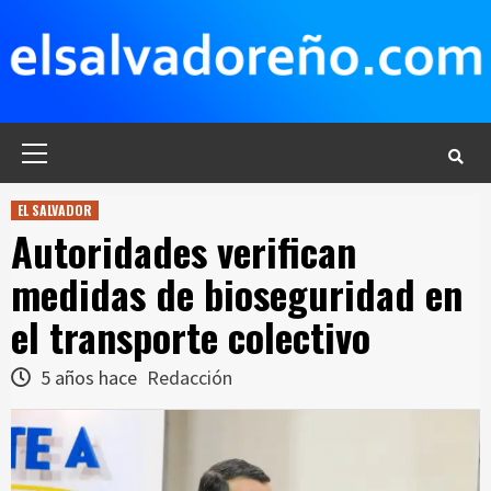
Saltar
al
contenido
Menú
principal
EL SALVADOR
Autoridades verifican
medidas de bioseguridad en
el transporte colectivo
5 años hace
Redacción