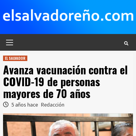
Saltar
al
contenido
Menú
principal
EL SALVADOR
Avanza vacunación contra el
COVID-19 de personas
mayores de 70 años
5 años hace
Redacción