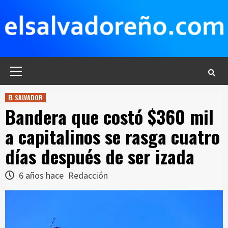
Saltar
al
contenido
Menú
principal
EL SALVADOR
Bandera que costó $360 mil
a capitalinos se rasga cuatro
días después de ser izada
6 años hace
Redacción