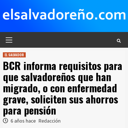
Saltar
al
contenido
Menú
principal
EL SALVADOR
BCR informa requisitos para
que salvadoreños que han
migrado, o con enfermedad
grave, soliciten sus ahorros
para pensión
6 años hace
Redacción