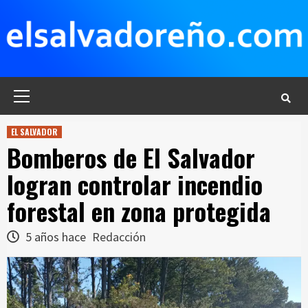
Saltar
al
contenido
Menú
principal
EL SALVADOR
Bomberos de El Salvador
logran controlar incendio
forestal en zona protegida
5 años hace
Redacción