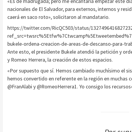
«Es de madrugada; pero me encantaría empezar este día 
nacionales de El Salvador, para externos, internos y resi
caerá en saco roto», solicitaron al mandatario.
https://twitter.com/RicQC503/status/132749641682723
ref_src=twsrc%5Etfw%7Ctwcamp%5Etweetembed%7Ct
bukele-ordena-creacion-de-areas-de-descanso-para-tr
Ante esto, el presidente Bukele atendió la petición y ord
y Romeo Herrera, la creación de estos espacios.
«Por supuesto que sí. Hemos cambiado muchísimo el sis
hemos convertido en referente en la región en muchas c
@FranAlabi y @RomeoHerrera1. Yo consigo los recursos»,