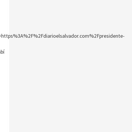
tps%3A%2F%2Fdiarioelsalvador.com%2Fpresidente-
abí