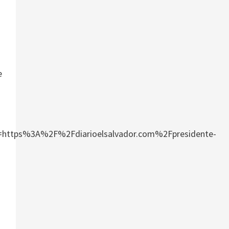
e
tps%3A%2F%2Fdiarioelsalvador.com%2Fpresidente-