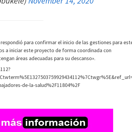
bbukele)
November 14, 2020
 respondió para confirmar el inicio de las gestiones para est
s a iniciar este proyecto de forma coordinada con
tengan áreas adecuadas para su descanso».
4112?
wterm%5E1327503759929434112%7Ctwgr%5E&ref_url=ht
abajadores-de-la-salud%2F11804%2F