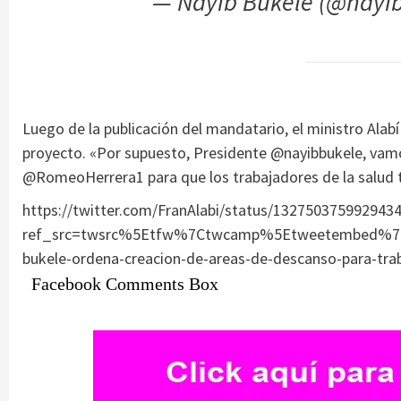
— Nayib Bukele (@nayi
Luego de la publicación del mandatario, el ministro Alabí
proyecto. «Por supuesto, Presidente @nayibbukele, vamo
@RomeoHerrera1 para que los trabajadores de la salud 
https://twitter.com/FranAlabi/status/132750375992943
ref_src=twsrc%5Etfw%7Ctwcamp%5Etweetembed%7Ct
bukele-ordena-creacion-de-areas-de-descanso-para-tr
Facebook Comments Box