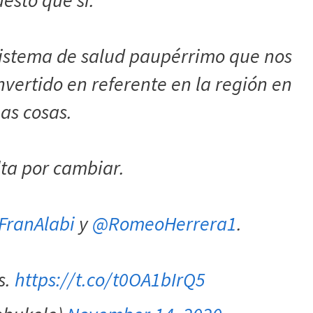
esto que sí.
istema de salud paupérrimo que nos
vertido en referente en la región en
as cosas.
lta por cambiar.
FranAlabi
y
@RomeoHerrera1
.
s.
https://t.co/t0OA1bIrQ5