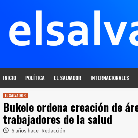
Saltar
al
contenido
INICIO
POLÍTICA
EL SALVADOR
INTERNACIONALES
EL SALVADOR
Bukele ordena creación de ár
trabajadores de la salud
6 años hace
Redacción