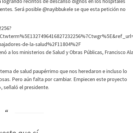
logrando recintos de descanso dignos en los hospitales
dentes. Será posible @nayibbukele se que esta petición no
2256?
wterm%5E1327496416827232256%7Ctwgr%5E&ref_url=ht
abajadores-de-la-salud%2F11804%2F
enó a los ministerios de Salud y Obras Públicas, Francisco Al
tema de salud paupérrimo que nos heredaron e incluso lo
osas. Pero aún falta por cambiar. Empiecen este proyecto
 señaló el presidente.