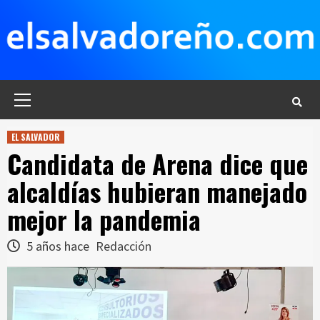
Saltar
al
contenido
Menú
principal
EL SALVADOR
Candidata de Arena dice que
alcaldías hubieran manejado
mejor la pandemia
5 años hace
Redacción