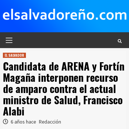
Saltar
al
contenido
Menú
principal
EL SALVADOR
Candidata de ARENA y Fortín
Magaña interponen recurso
de amparo contra el actual
ministro de Salud, Francisco
Alabi
6 años hace
Redacción