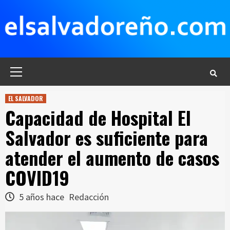
Saltar
al
contenido
Menú
principal
EL SALVADOR
Capacidad de Hospital El
Salvador es suficiente para
atender el aumento de casos
COVID19
5 años hace
Redacción