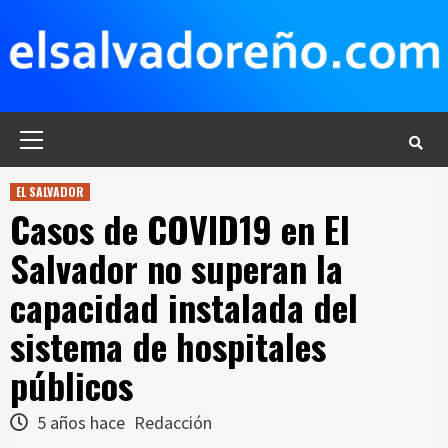
Saltar
al
contenido
Menú
principal
EL SALVADOR
Casos de COVID19 en El
Salvador no superan la
capacidad instalada del
sistema de hospitales
públicos
5 años hace
Redacción