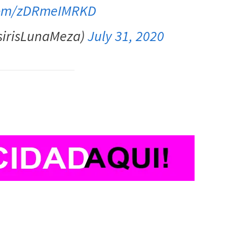
.com/zDRmeIMRKD
sirisLunaMeza)
July 31, 2020