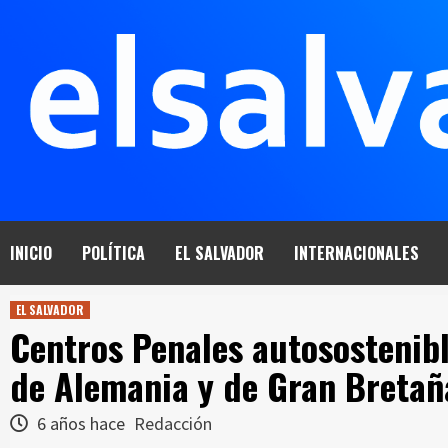
Saltar
al
contenido
INICIO
POLÍTICA
EL SALVADOR
INTERNACIONALES
EL SALVADOR
Centros Penales autosostenib
de Alemania y de Gran Bretañ
6 años hace
Redacción