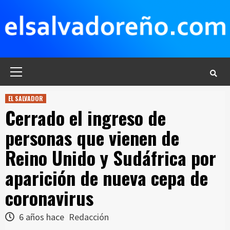
Saltar
al
contenido
Menú
principal
EL SALVADOR
Cerrado el ingreso de
personas que vienen de
Reino Unido y Sudáfrica por
aparición de nueva cepa de
coronavirus
6 años hace
Redacción