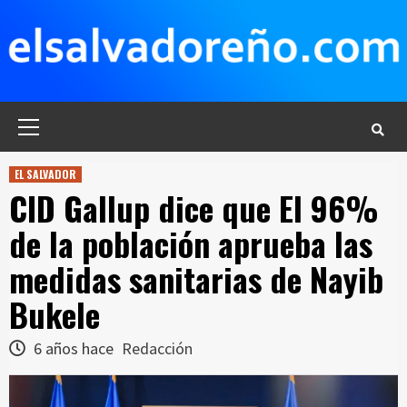
Saltar
al
contenido
Menú
principal
EL SALVADOR
CID Gallup dice que El 96%
de la población aprueba las
medidas sanitarias de Nayib
Bukele
6 años hace
Redacción