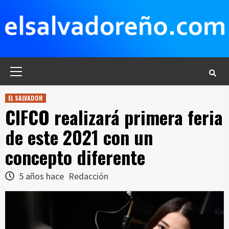
Saltar
al
contenido
Menú
principal
EL SALVADOR
CIFCO realizará primera feria
de este 2021 con un
concepto diferente
5 años hace
Redacción