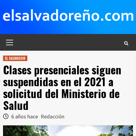
Saltar
al
contenido
Menú
principal
EL SALVADOR
Clases presenciales siguen
suspendidas en el 2021 a
solicitud del Ministerio de
Salud
6 años hace
Redacción