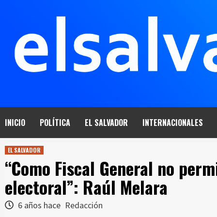
Saltar
al
contenido
INICIO
POLÍTICA
EL SALVADOR
INTERNACIONALES
EL SALVADOR
“Como Fiscal General no permi
electoral”: Raúl Melara
6 años hace
Redacción