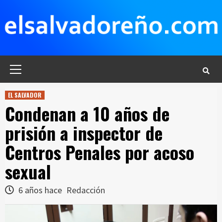
Saltar
al
contenido
Menú
principal
EL SALVADOR
Condenan a 10 años de
prisión a inspector de
Centros Penales por acoso
sexual
6 años hace
Redacción