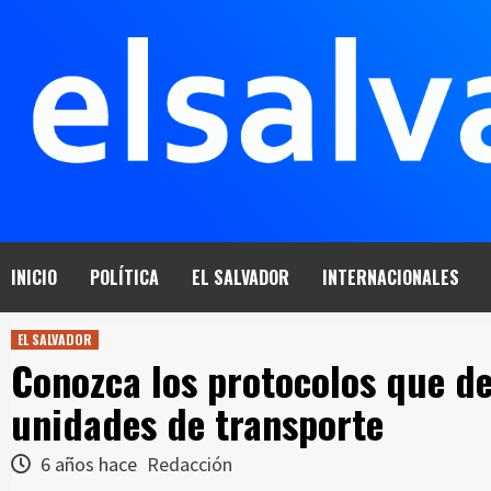
Saltar
al
contenido
INICIO
POLÍTICA
EL SALVADOR
INTERNACIONALES
EL SALVADOR
Conozca los protocolos que de
unidades de transporte
6 años hace
Redacción