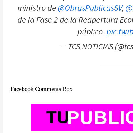
ministro de
@ObrasPublicasSV
,
@
de la Fase 2 de la Reapertura Eco
público.
pic.twi
— TCS NOTICIAS (@tcs
Facebook Comments Box