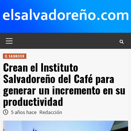
Saltar
al
contenido
Menú
principal
EL SALVADOR
Crean el Instituto
Salvadoreño del Café para
generar un incremento en su
productividad
5 años hace
Redacción