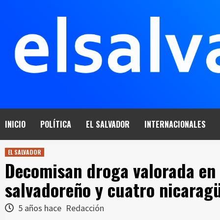
Saltar
al
contenido
INICIO
POLÍTICA
EL SALVADOR
INTERNACIONALES
EL SALVADOR
Decomisan droga valorada en 
salvadoreño y cuatro nicarag
5 años hace
Redacción