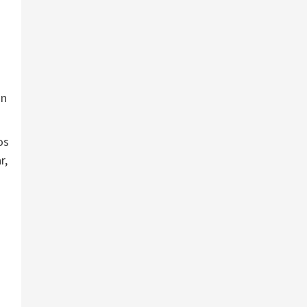
un
os
r,