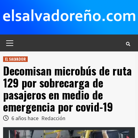
Saltar
al
contenido
Menú
principal
EL SALVADOR
Decomisan microbús de ruta
129 por sobrecarga de
pasajeros en medio de
emergencia por covid-19
6 años hace
Redacción