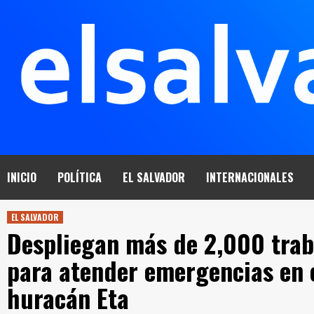
Saltar
al
contenido
INICIO
POLÍTICA
EL SALVADOR
INTERNACIONALES
EL SALVADOR
Despliegan más de 2,000 tra
para atender emergencias en c
huracán Eta