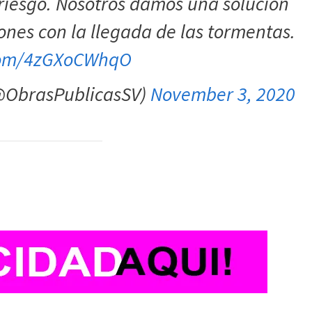
 riesgo. Nosotros damos una solución
nes con la llegada de las tormentas.
.com/4zGXoCWhqO
(@ObrasPublicasSV)
November 3, 2020