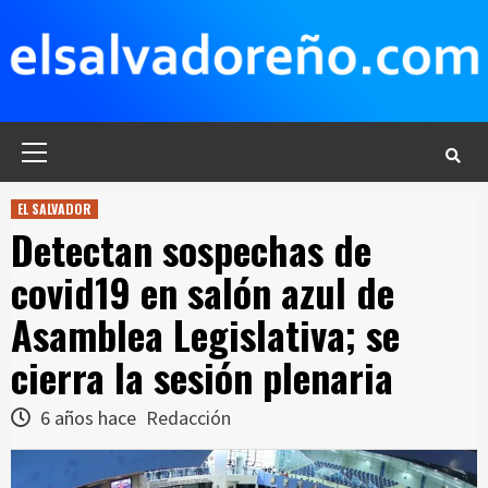
Saltar
al
contenido
Menú
principal
EL SALVADOR
Detectan sospechas de
covid19 en salón azul de
Asamblea Legislativa; se
cierra la sesión plenaria
6 años hace
Redacción